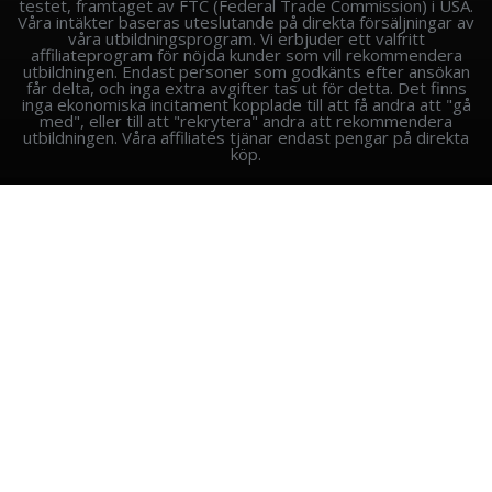
testet, framtaget av FTC (Federal Trade Commission) i USA.
Våra intäkter baseras uteslutande på direkta försäljningar av
våra utbildningsprogram. Vi erbjuder ett valfritt
affiliateprogram för nöjda kunder som vill rekommendera
utbildningen. Endast personer som godkänts efter ansökan
får delta, och inga extra avgifter tas ut för detta. Det finns
inga ekonomiska incitament kopplade till att få andra att "gå
med", eller till att "rekrytera" andra att rekommendera
utbildningen. Våra affiliates tjänar endast pengar på direkta
köp.