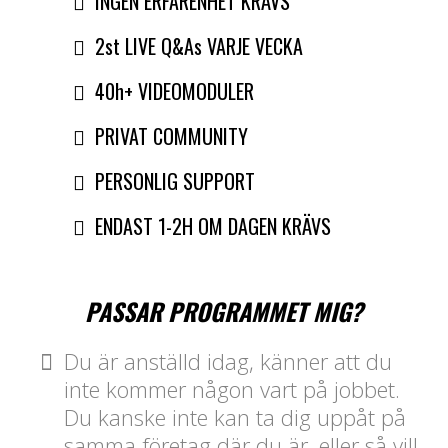
INGEN ERFARENHET KRÄVS
2st LIVE Q&As VARJE VECKA
40h+ VIDEOMODULER
PRIVAT COMMUNITY
PERSONLIG SUPPORT
ENDAST 1-2H OM DAGEN KRÄVS
PASSAR PROGRAMMET MIG?
Du är anställd idag, känner att du
inte kommer någon vart på jobbet.
Du kanske inte kan ta dig uppåt på
samma företag där du är, eller så vill