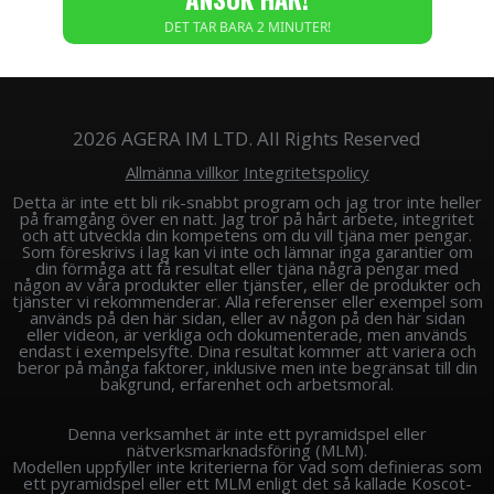
DET TAR BARA 2 MINUTER!
2026 AGERA IM LTD. All Rights Reserved
Allmänna villkor
Integritetspolicy
Detta är inte ett bli rik-snabbt program och jag tror inte heller
på framgång över en natt. Jag tror på hårt arbete, integritet
och att utveckla din kompetens om du vill tjäna mer pengar.
Som föreskrivs i lag kan vi inte och lämnar inga garantier om
din förmåga att få resultat eller tjäna några pengar med
någon av våra produkter eller tjänster, eller de produkter och
tjänster vi rekommenderar. Alla referenser eller exempel som
används på den här sidan, eller av någon på den här sidan
eller videon, är verkliga och dokumenterade, men används
endast i exempelsyfte. Dina resultat kommer att variera och
beror på många faktorer, inklusive men inte begränsat till din
bakgrund, erfarenhet och arbetsmoral.
Denna verksamhet är inte ett pyramidspel eller
nätverksmarknadsföring (MLM).
Modellen uppfyller inte kriterierna för vad som definieras som
ett pyramidspel eller ett MLM enligt det så kallade Koscot-