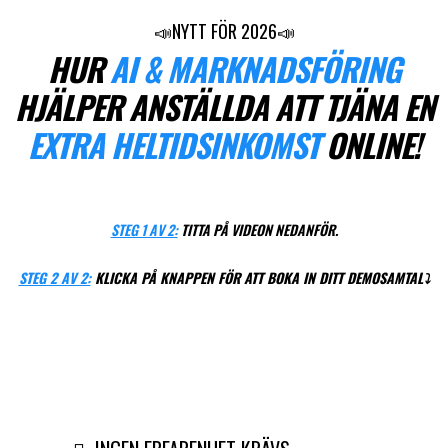
📣NYTT FÖR 2026📣
HUR
AI & MARKNADSFÖRING
HJÄLPER
ANSTÄLLDA ATT TJÄNA EN
EXTRA HELTIDSINKOMST
ONLINE!
ÄVEN OM DU INTE HAR NÅGON TIDIGARE ERFARANHET, ELLER
"MARKNADSFÖRINGSKUNSKAPER"...
STEG 1 AV 2:
TITTA PÅ VIDEON NEDANFÖR.
STEG 2 AV 2:
KLICKA PÅ KNAPPEN FÖR ATT BOKA IN DITT DEMOSAMTAL⤵️